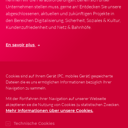
Unternehmen stellen muss, gerne an! Entdecken Sie unsere
abgeschlossenen, aktuellen und zukünftigen Projekte in
den Bereichen Digitalisierung, Sicherheit, Soziales & Kultur,
Kundenzufriedenheit und Netz & Bahnhöfe.
En savoir plus
Cookies sind auf Ihrem Gerät (PC, mobiles Gerät) gespeicherte
Neuigkeiten
Kontakt
Seitenplan
Dateien die es uns ermöglichen Informationen bezüglich Ihrer
Navigation zu sammeln.
Gesetzliche Bestimmungen
Mit der Fortfahren ihrer Navigation auf unserer Webseite
Schutz personenbezogener Daten
akzeptieren sie die Nutzung von Cookies zu statistischen Zwecken.
Barrierefreiheit
Mehr Informationen über unsere Cookies.
Technische Cookies