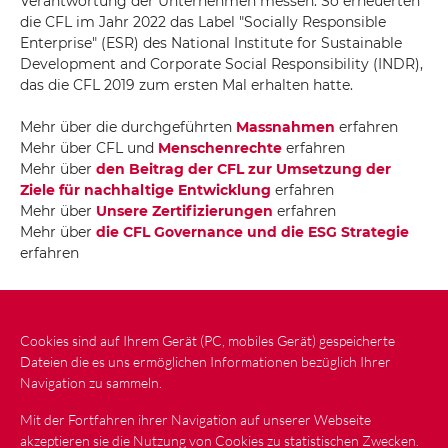
Verantwortung der Unternehmen messen. So erneuerten
die CFL im Jahr 2022 das Label "Socially Responsible
Enterprise" (ESR) des National Institute for Sustainable
Development and Corporate Social Responsibility (INDR),
das die CFL 2019 zum ersten Mal erhalten hatte.
Mehr über die durchgeführten
Massnahmen
erfahren
Mehr über CFL und
Menschenrechte
erfahren
Mehr über
den Beitrag der CFL zur Umsetzung der
Ziele für nachhaltige Entwicklung
erfahren
Mehr über
Unsere Zertifizierungen
erfahren
Mehr über
die CFL Governance und die ESG Strategie
erfahren
Cookies sind auf Ihrem Gerät (PC, mobiles Gerät) gespeicherte
Neuigkeiten
Kontakt
Seitenplan
Dateien die es uns ermöglichen Informationen bezüglich Ihrer
Navigation zu sammeln.
Gesetzliche Bestimmungen
Mit der Fortfahren ihrer Navigation auf unserer Webseite
Schutz personenbezogener Daten
akzeptieren sie die Nutzung von Cookies zu statistischen Zwecken.