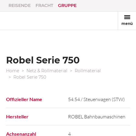
REISENDE
FRACHT
GRUPPE
menü
Robel Serie 750
Home
Netz & Rollmaterial
Rollmaterial
Robel Serie 750
Offizieller Name
54.54 / Steuerwagen (STW)
Hersteller
ROBEL Bahnbaumaschinen
Achsenanzahl
4