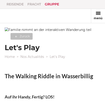
REISENDE
FRACHT
GRUPPE
menü
Zurück
Let's Play
Home
Nos Actualités
Let's Play
The Walking Riddle in Wasserbillig
Auf ihr Handy, Fertig? LOS!