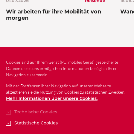
01.07.2026
Reisende
16.06.
Wir arbeiten für ihre Mobilität von
Wan
morgen
Cookies sind auf Ihrem Gerät (PC, mobiles Gerät) gespeicherte
Neuigkeiten
Kontakt
Seitenplan
Dateien die es uns ermöglichen Informationen bezüglich Ihrer
Navigation zu sammeln.
Gesetzliche Bestimmungen
Mit der Fortfahren ihrer Navigation auf unserer Webseite
Schutz personenbezogener Daten
akzeptieren sie die Nutzung von Cookies zu statistischen Zwecken.
Barrierefreiheit
Mehr Informationen über unsere Cookies.
Technische Cookies
Statistische Cookies