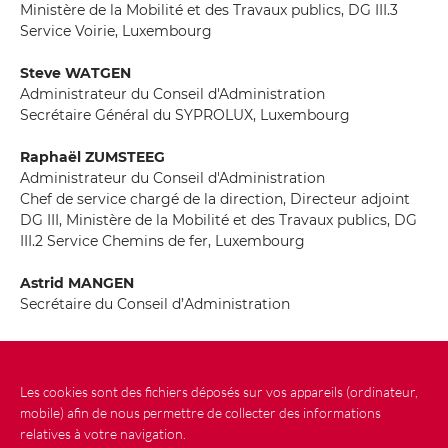
Ministère de la Mobilité et des Travaux publics, DG III.3
Service Voirie, Luxembourg
Steve WATGEN
Administrateur du Conseil d'Administration
Secrétaire Général du SYPROLUX, Luxembourg
Raphaël ZUMSTEEG
Administrateur du Conseil d'Administration
Chef de service chargé de la direction, Directeur adjoint
DG III, Ministère de la Mobilité et des Travaux publics, DG
III.2 Service Chemins de fer, Luxembourg
Astrid MANGEN
Secrétaire du Conseil d’Administration
Les cookies sont des fichiers déposés sur vos appareils (ordinateur,
Actualités
Contact
Plan du site
mobile) afin de nous permettre de collecter des informations
relatives à votre navigation.