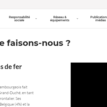
Organigramme
Responsabilité
Réseau &
Publication
Conseil d'Administration
sociale
équipements
médias
 faisons-nous ?
s de fer
xembourgeois fait
Grand-Duché, en tant
ontalier. Ses
elgique (4%) et la