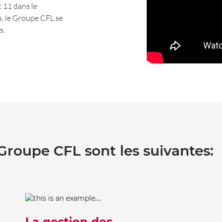
 11 dans le
s, le Groupe CFL se
s.
Groupe CFL sont les suivantes:
La gestion des