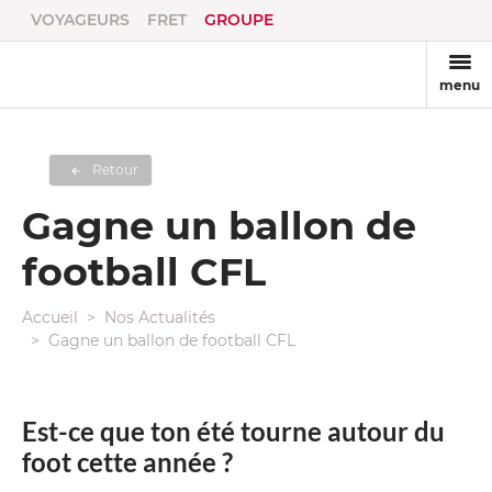
VOYAGEURS
FRET
GROUPE
menu
Retour
Gagne un ballon de
football CFL
Accueil
Nos Actualités
Gagne un ballon de football CFL
Est-ce que ton été tourne autour du
foot cette année ?