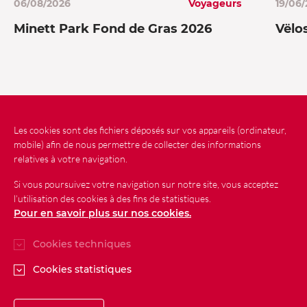
06/08/2026
Voyageurs
19/06
Minett Park Fond de Gras 2026
Vëlo
Les cookies sont des fichiers déposés sur vos appareils (ordinateur,
Actualités
Contact
Plan du site
mobile) afin de nous permettre de collecter des informations
relatives à votre navigation.
Mentions légales
Si vous poursuivez votre navigation sur notre site, vous acceptez
Protection des données personnelles
l’utilisation des cookies à des fins de statistiques.
Accessibilité
Pour en savoir plus sur nos cookies.
Cookies techniques
Cookies statistiques