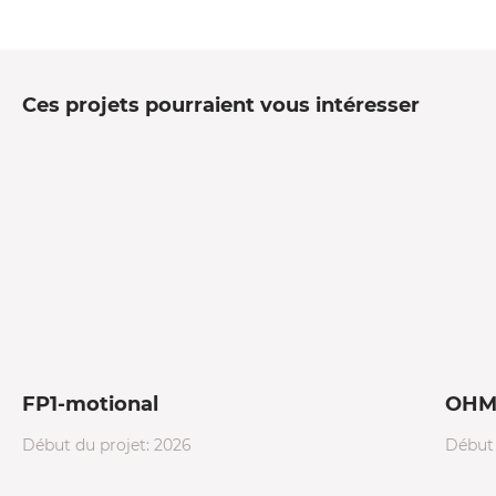
Ces projets pourraient vous intéresser
FP1-motional
OHMI
Début du projet: 2026
Début 